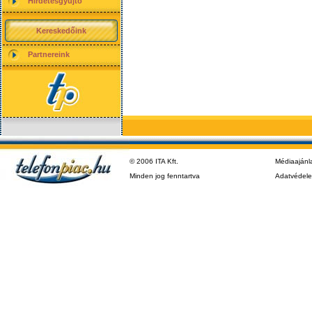
Hirdetésgyűjtő
Kereskedőink
Partnereink
© 2006 ITA Kft.
Médiaajánl
Minden jog fenntartva
Adatvédel