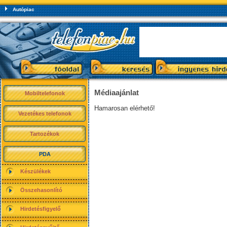
Autópiac
Médiaajánlat
Mobiltelefonok
Hamarosan elérhető!
Vezetékes telefonok
Tartozékok
PDA
Készülékek
Összehasonlító
Hirdetésfigyelő