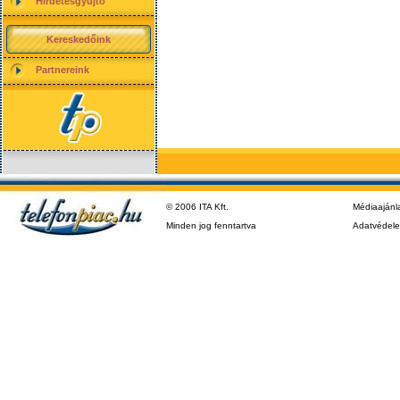
Hirdetésgyűjtő
Kereskedőink
Partnereink
© 2006 ITA Kft.
Médiaajánl
Minden jog fenntartva
Adatvédel