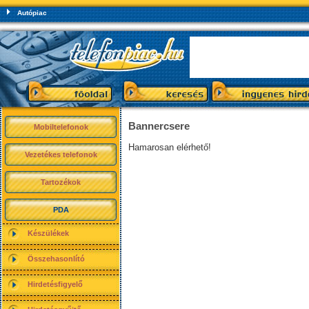
Autópiac
Bannercsere
Mobiltelefonok
Hamarosan elérhető!
Vezetékes telefonok
Tartozékok
PDA
Készülékek
Összehasonlító
Hirdetésfigyelő