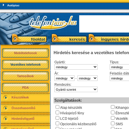
Autópiac
Hirdetés keresése a vezetékes telefo
Mobiltelefonok
Gyártó:
Típus:
Vezetékes telefonok
Ár:
Feladás dát
Tartozékok
-
Rendezés:
PDA
Készülékek
Szolgáltatások:
Alap készülék
Kihango
Összehasonlító
Hívásjelző fény
Ébreszt
LCD kijelző
Vezeték 
Hirdetésfigyelő
Opcionális kézibeszélő
SMS