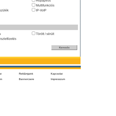
Hőpapíros
Multifunkciós
szülék
IP-VoIP
a
Törött / sérült
észletfizetés
at
Reklámjaink
Kapcsolat
em
Bannercsere
Impresszum