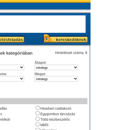
nok kategóriában
Hirdetések száma: 8
Állapot:
uma:
Megye:
sítás
Headset csatlakozó
és
Egygombos tárcsázás
nélküli
Több kézibeszélős
MMS