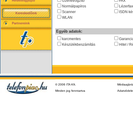
Hirdetésgyűjtő
Üzenetrögzítő
FAX
Normálpapíros
Lézerfax
Scanner
ISDN ké
Kereskedőink
WLAN
Partnereink
Egyéb adatok:
karcmentes
Garanci
Készülékbeszámítás
Hitel / R
© 2006 ITA Kft.
Médiaajánl
Minden jog fenntartva
Adatvédel