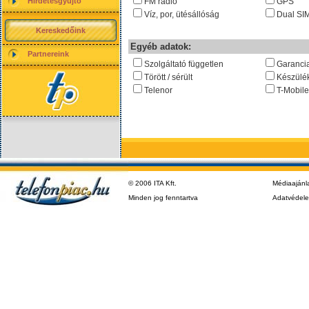
Hirdetésgyűjtő
FM rádió
GPS
Víz, por, ütésállóság
Dual SI
Kereskedőink
Egyéb adatok:
Partnereink
Szolgáltató független
Garanci
Törött / sérült
Készülé
Telenor
T-Mobile
© 2006 ITA Kft.
Médiaajánl
Minden jog fenntartva
Adatvédel