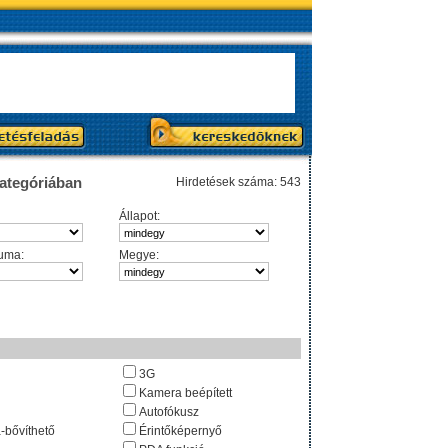
kategóriában
Hirdetések száma: 543
Állapot:
uma:
Megye:
3G
Kamera beépített
Autofókusz
-bővíthető
Érintőképernyő