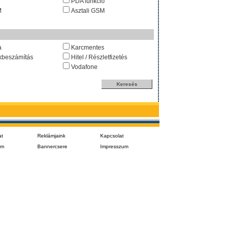
PDA funkció
M
Asztali GSM
a
Karcmentes
kbeszámítás
Hitel / Részletfizetés
Vodafone
at
Reklámjaink
Kapcsolat
em
Bannercsere
Impresszum