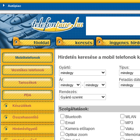
Autópiac
Hirdetés keresése a mobil telefonok 
Mobiltelefonok
Gyártó:
Típus:
Vezetékes telefonok
Ár:
Feladás dát
Tartozékok
-
Rendezés:
PDA
Készülékek
Szolgáltatások:
Bluetooth
WLAN
Összehasonlító
Email
MP3
Kamera előlapon
Vaku
Hirdetésfigyelő
Optikai zoom
Memória