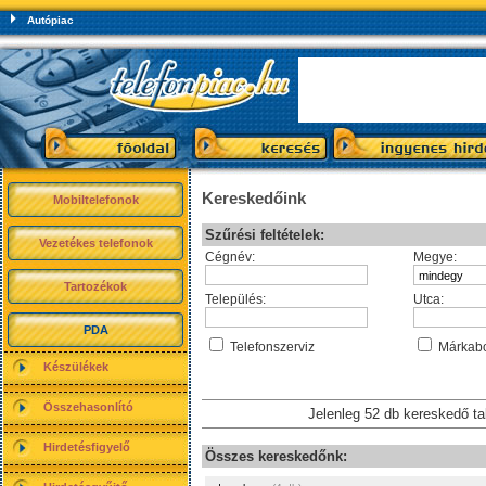
Autópiac
Kereskedőink
Mobiltelefonok
Szűrési feltételek:
Vezetékes telefonok
Cégnév:
Megye:
Tartozékok
Település:
Utca:
PDA
Telefonszerviz
Márkabo
Készülékek
Összehasonlító
Jelenleg 52 db kereskedő t
Hirdetésfigyelő
Összes kereskedőnk: