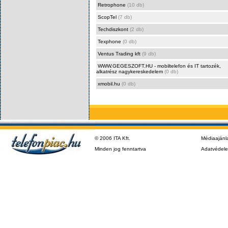
Retrophone
(10 db)
ScopTel
(7 db)
Techdiszkont
(2 db)
Texphone
(0 db)
Ventus Trading kft
(9 db)
WWW.GEGESZOFT.HU - mobiltelefon és IT tartozék,
alkatrész nagykereskedelem
(0 db)
xmobil.hu
(0 db)
© 2006 ITA Kft.
Médiaajánl
Minden jog fenntartva
Adatvédel