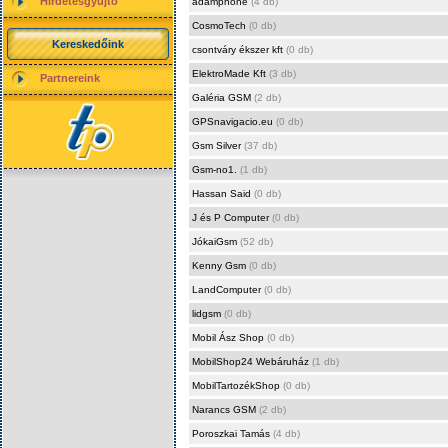
Hirdetésgyűjtő
adamphone
(4 db)
CosmoTech
(0 db)
Kereskedőink
csontváry ékszer kft
(0 db)
ElektroMade Kft
(3 db)
Partnereink
Galéria GSM
(2 db)
GPSnavigacio.eu
(0 db)
Gsm Silver
(37 db)
Gsm-no1.
(1 db)
Hassan Said
(0 db)
J és P Computer
(0 db)
JókaiGsm
(52 db)
Kenny Gsm
(0 db)
LandComputer
(0 db)
lidgsm
(0 db)
Mobil Ász Shop
(0 db)
MobilShop24 Webáruház
(1 db)
MobilTartozékShop
(0 db)
Narancs GSM
(2 db)
Poroszkai Tamás
(4 db)