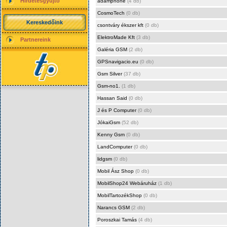
Hirdetésgyűjtő
adamphone
(4 db)
CosmoTech
(0 db)
Kereskedőink
csontváry ékszer kft
(0 db)
ElektroMade Kft
(3 db)
Partnereink
Galéria GSM
(2 db)
GPSnavigacio.eu
(0 db)
Gsm Silver
(37 db)
Gsm-no1.
(1 db)
Hassan Said
(0 db)
J és P Computer
(0 db)
JókaiGsm
(52 db)
Kenny Gsm
(0 db)
LandComputer
(0 db)
lidgsm
(0 db)
Mobil Ász Shop
(0 db)
MobilShop24 Webáruház
(1 db)
MobilTartozékShop
(0 db)
Narancs GSM
(2 db)
Poroszkai Tamás
(4 db)