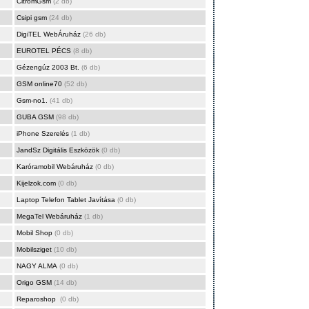
CitromGsm
(2 db)
Csipi gsm
(24 db)
DigiTEL WebÁruház
(26 db)
EUROTEL PÉCS
(8 db)
Gézengúz 2003 Bt.
(6 db)
GSM online70
(52 db)
Gsm-no1.
(41 db)
GUBA GSM
(98 db)
iPhone Szerelés
(1 db)
JandSz Digitális Eszközök
(0 db)
Karóramobil Webáruház
(0 db)
Kijelzok.com
(0 db)
Laptop Telefon Tablet Javítása
(0 db)
MegaTel Webáruház
(1 db)
Mobil Shop
(0 db)
Mobilsziget
(10 db)
NAGY ALMA
(0 db)
Origo GSM
(14 db)
Reparoshop
(0 db)