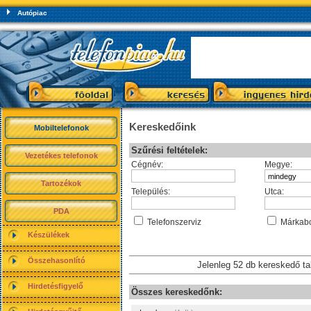
Autópiac
Kereskedőink
Mobiltelefonok
Szűrési feltételek:
Vezetékes telefonok
Cégnév:
Megye:
Tartozékok
Település:
Utca:
PDA
Telefonszerviz
Márkabo
Készülékek
Összehasonlító
Jelenleg 52 db kereskedő t
Hirdetésfigyelő
Összes kereskedőnk: