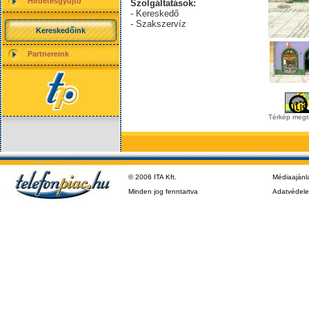
Hirdetésgyűjtő
Szolgáltatások:
- Kereskedő
- Szakszervíz
Kereskedőink
Partnereink
Térkép megt
© 2006 ITA Kft.
Médiaajánl
Minden jog fenntartva
Adatvédel