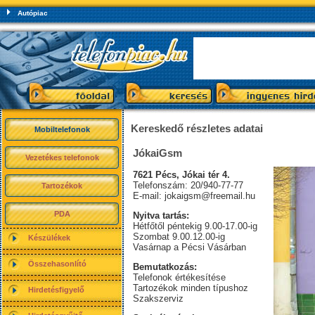
Autópiac
Kereskedő részletes adatai
Mobiltelefonok
JókaiGsm
Vezetékes telefonok
7621 Pécs, Jókai tér 4.
Telefonszám: 20/940-77-77
Tartozékok
E-mail:
jokaigsm@freemail.hu
PDA
Nyitva tartás:
Hétfőtől péntekig 9.00-17.00-ig
Szombat 9.00.12.00-ig
Készülékek
Vasárnap a Pécsi Vásárban
Összehasonlító
Bemutatkozás:
Telefonok értékesítése
Tartozékok minden típushoz
Hirdetésfigyelő
Szakszerviz