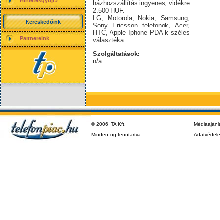
Hirdetésgyűjtő
házhozszállítás ingyenes, vidékre
2.500 HUF.
LG, Motorola, Nokia, Samsung,
Kereskedőink
Sony Ericsson telefonok, Acer,
HTC, Apple Iphone PDA-k széles
Partnereink
választéka
Szolgáltatások:
n/a
© 2006 ITA Kft.
Médiaajánl
Minden jog fenntartva
Adatvédel