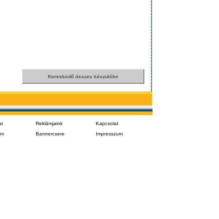
at
Reklámjaink
Kapcsolat
em
Bannercsere
Impresszum