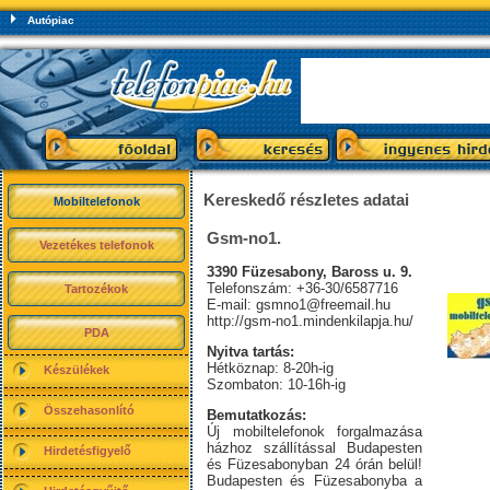
Autópiac
Kereskedő részletes adatai
Mobiltelefonok
Gsm-no1.
Vezetékes telefonok
3390 Füzesabony, Baross u. 9.
Telefonszám: +36-30/6587716
Tartozékok
E-mail:
gsmno1@freemail.hu
http://gsm-no1.mindenkilapja.hu/
PDA
Nyitva tartás:
Hétköznap: 8-20h-ig
Készülékek
Szombaton: 10-16h-ig
Összehasonlító
Bemutatkozás:
Új mobiltelefonok forgalmazása
házhoz szállítással Budapesten
Hirdetésfigyelő
és Füzesabonyban 24 órán belül!
Budapesten és Füzesabonyba a