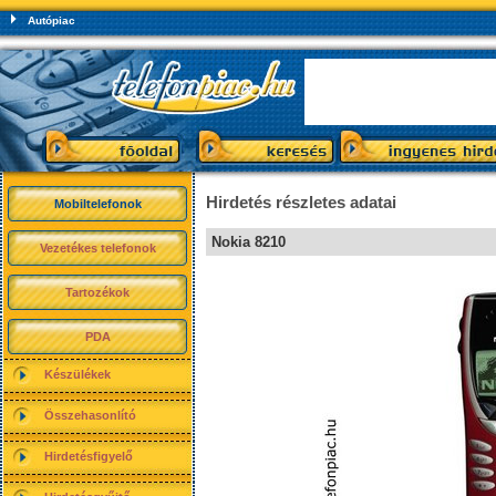
Autópiac
Hirdetés részletes adatai
Mobiltelefonok
Nokia 8210
Vezetékes telefonok
Tartozékok
PDA
Készülékek
Összehasonlító
Hirdetésfigyelő