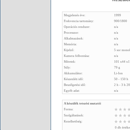
Megjelenés éve:
1999
Frekvencia tartomány:
900/1800
Operációs rendszer:
n/a
Processzor:
n/a
Alkalmazások:
n/a
Memória:
n/a
Kijelző:
5 sor mon
Kamera felbontása:
n/a
Méretek:
101 x44 x1
Súly:
79 g
Akkumulátor:
Li-Ion
Készenléti idő:
50 - 150 h
Beszélgetési idő:
2 h - 3 h 2
Egyéb adat:
n/a
A készülék tetszési mutatói
Forma:
Szolgáltatások:
Kezelhetőség:
0 db értéke