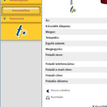
Hirdetésgyűjtő
Kereskedőink
Partnereink
Ár:
Készülék állapota:
Megye:
Település:
Egyéb adatok:
Megjegyzés:
Feladó neve:
Feladó telefonszáma:
Feladó e-mail címe:
Feladó címe:
Feladás dátuma:
Vissza a listához
Nyomtatás
Készülék