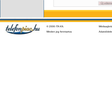
Új vélem
© 2006 ITA Kft.
Médiaajánl
Minden jog fenntartva
Adatvédel