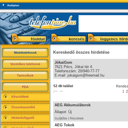
Autópiac
Kereskedő összes hirdetése
Mobiltelefonok
JókaiGsm
Vezetékes telefonok
7621 Pécs, Jókai tér 4.
Telefonszám: 20/940-77-77
E-mail:
jokaigsm@freemail.hu
Tartozékok
52 db találat
Rendez
PDA
|<< <<
1
2
Készülékek
AEG Akkumulátorok
Összehasonlító
Állapot: Új
Hirdetésfigyelő
Gyűjtőbe
|
Részletek
AEG Tokok