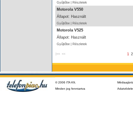
Gyűjtőbe
|
Részletek
Motorola V550
Állapot: Használt
Gyűjtőbe
|
Részletek
Motorola V525
Állapot: Használt
Gyűjtőbe
|
Részletek
|<< <<
1
2
© 2006 ITA Kft.
Médiaajánl
Minden jog fenntartva
Adatvédel