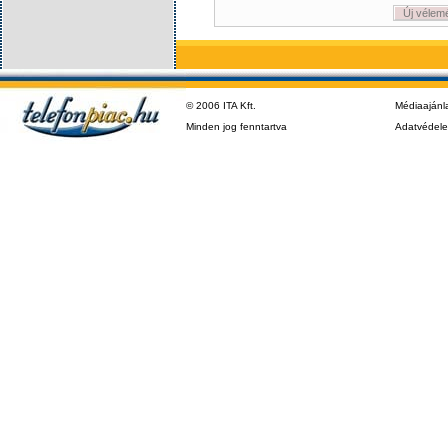
Új vélem
© 2006 ITA Kft.
Médiaajánl
Minden jog fenntartva
Adatvédel