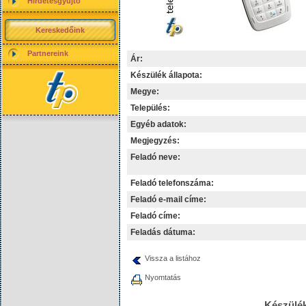
Hirdetésgyűjtő
Kereskedőink
Partnereink
Ár:
Készülék állapota:
Megye:
Település:
Egyéb adatok:
Megjegyzés:
Feladó neve:
Feladó telefonszáma:
Feladó e-mail címe:
Feladó címe:
Feladás dátuma:
Vissza a listához
Nyomtatás
Készülék