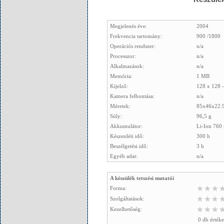
Megjelenés éve:
2004
Frekvencia tartomány:
900 /1800
Operációs rendszer:
n/a
Processzor:
n/a
Alkalmazások:
n/a
Memória:
1 MB
Kijelző:
128 x 128 
Kamera felbontása:
n/a
Méretek:
85x46x22.
Súly:
96,5 g
Akkumulátor:
Li-Ion 760
Készenléti idő:
300 h
Beszélgetési idő:
3 h
Egyéb adat:
n/a
A készülék tetszési mutatói
Forma:
Szolgáltatások:
Kezelhetőség:
0 db értéke