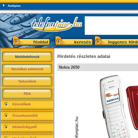
Autópiac
Hirdetés részletes adatai
Mobiltelefonok
Nokia 2650
Vezetékes telefonok
Tartozékok
PDA
Készülékek
Összehasonlító
Hirdetésfigyelő