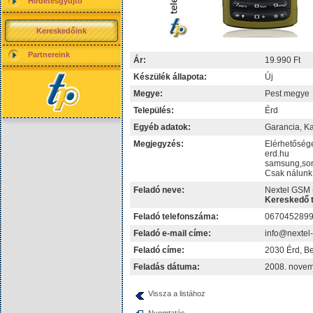
Hirdetésgyűjtő
Kereskedőink
Partnereink
Ár:
19.990 Ft
Készülék állapota:
Új
Megye:
Pest megye
Település:
Érd
Egyéb adatok:
Garancia, Ka
Megjegyzés:
Elérhetősége
erd.hu
samsung,son
Csak nálunk 
Feladó neve:
Nextel GSM 
Kereskedő t
Feladó telefonszáma:
067045289
Feladó e-mail címe:
info@nextel
Feladó címe:
2030 Érd, Be
Feladás dátuma:
2008. novem
Vissza a listához