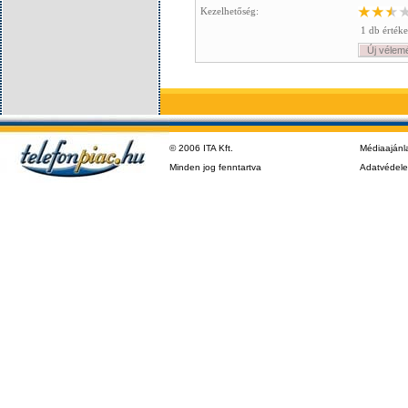
Kezelhetőség:
1 db értéke
Új vélem
© 2006 ITA Kft.
Médiaajánl
Minden jog fenntartva
Adatvédel