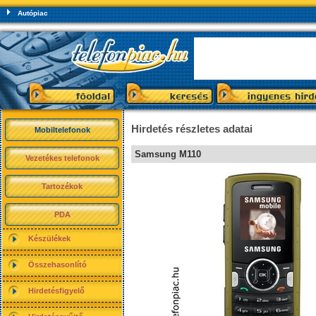
Autópiac
Hirdetés részletes adatai
Mobiltelefonok
Samsung M110
Vezetékes telefonok
Tartozékok
PDA
Készülékek
Összehasonlító
Hirdetésfigyelő