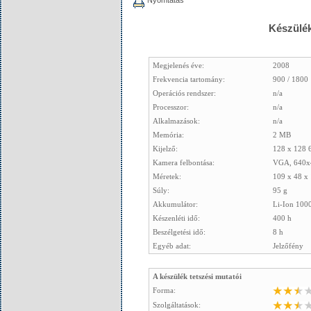
Nyomtatás
Készülék
Megjelenés éve:
2008
Frekvencia tartomány:
900 / 1800
Operációs rendszer:
n/a
Processzor:
n/a
Alkalmazások:
n/a
Memória:
2 MB
Kijelző:
128 x 128 6
Kamera felbontása:
VGA, 640x
Méretek:
109 x 48 x 
Súly:
95 g
Akkumulátor:
Li-Ion 10
Készenléti idő:
400 h
Beszélgetési idő:
8 h
Egyéb adat:
Jelzőfény
A készülék tetszési mutatói
Forma:
Szolgáltatások: