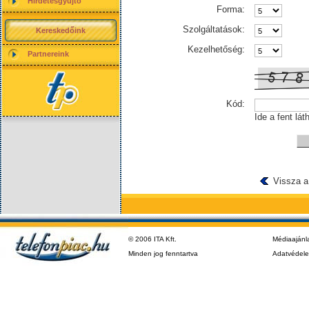
Hirdetésgyűjtő
Forma:
Szolgáltatások:
Kereskedőink
Kezelhetőség:
Partnereink
Kód:
Ide a fent lát
Vissza a
© 2006 ITA Kft.
Médiaajánl
Minden jog fenntartva
Adatvédel