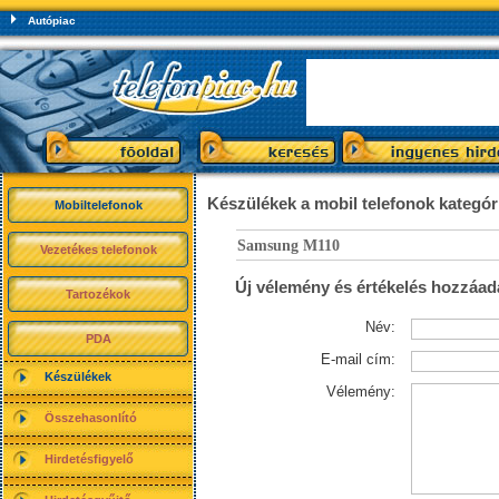
Autópiac
Készülékek a mobil telefonok kategó
Mobiltelefonok
Samsung M110
Vezetékes telefonok
Új vélemény és értékelés hozzáad
Tartozékok
Név:
PDA
E-mail cím:
Készülékek
Vélemény:
Összehasonlító
Hirdetésfigyelő