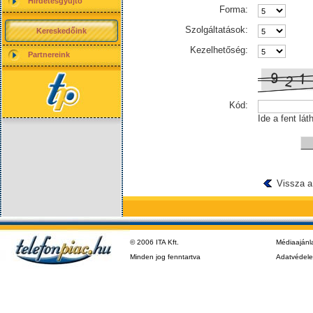
Hirdetésgyűjtő
Forma:
Szolgáltatások:
Kereskedőink
Kezelhetőség:
Partnereink
Kód:
Ide a fent lát
Vissza a
© 2006 ITA Kft.
Médiaajánl
Minden jog fenntartva
Adatvédel