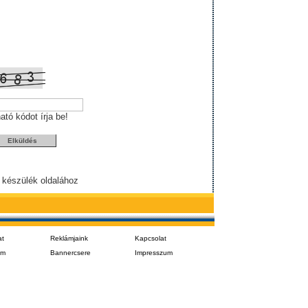
ható kódot írja be!
 készülék oldalához
at
Reklámjaink
Kapcsolat
em
Bannercsere
Impresszum