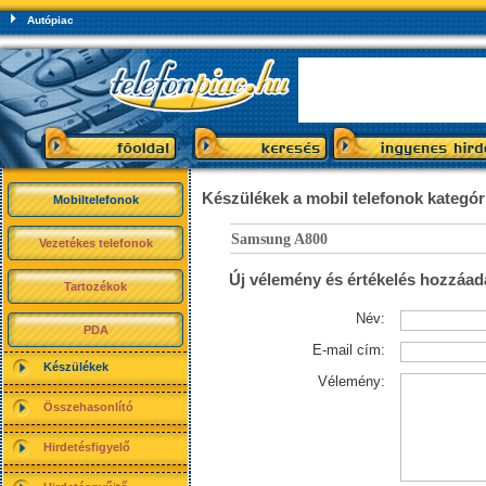
Autópiac
Készülékek a mobil telefonok kategó
Mobiltelefonok
Samsung A800
Vezetékes telefonok
Új vélemény és értékelés hozzáad
Tartozékok
Név:
PDA
E-mail cím:
Készülékek
Vélemény:
Összehasonlító
Hirdetésfigyelő