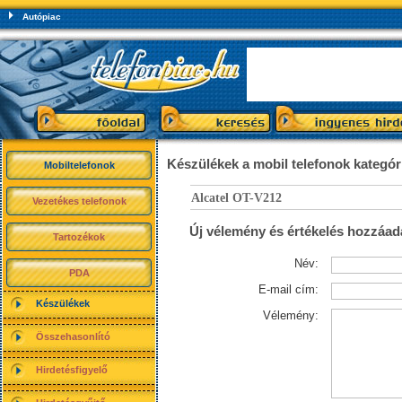
Autópiac
Készülékek a mobil telefonok kategó
Mobiltelefonok
Alcatel OT-V212
Vezetékes telefonok
Új vélemény és értékelés hozzáad
Tartozékok
Név:
PDA
E-mail cím:
Készülékek
Vélemény:
Összehasonlító
Hirdetésfigyelő