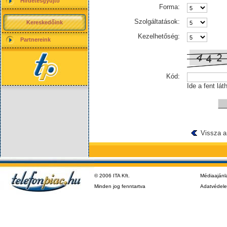
Hirdetésgyűjtő
Forma:
Szolgáltatások:
Kereskedőink
Kezelhetőség:
Partnereink
Kód:
Ide a fent lát
Vissza a
© 2006 ITA Kft.
Médiaajánl
Minden jog fenntartva
Adatvédel