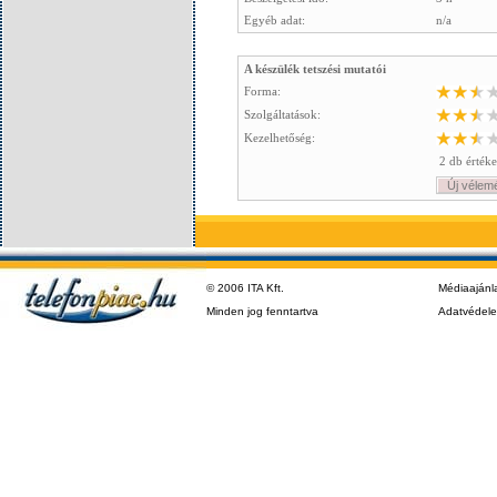
Egyéb adat:
n/a
A készülék tetszési mutatói
Forma:
Szolgáltatások:
Kezelhetőség:
2 db értéke
Új vélem
© 2006 ITA Kft.
Médiaajánl
Minden jog fenntartva
Adatvédel