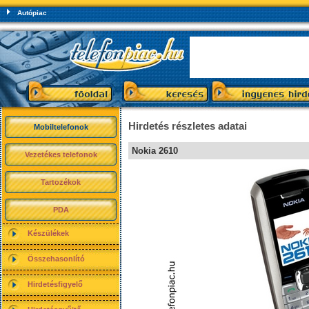
Autópiac
Hirdetés részletes adatai
Mobiltelefonok
Nokia 2610
Vezetékes telefonok
Tartozékok
PDA
Készülékek
Összehasonlító
Hirdetésfigyelő