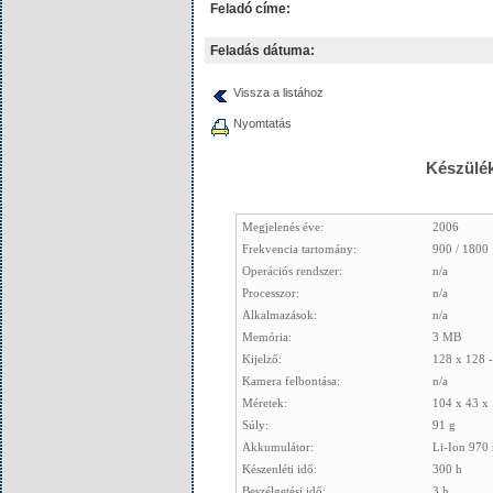
Feladó címe:
Feladás dátuma:
Vissza a listához
Nyomtatás
Készülék
Megjelenés éve:
2006
Frekvencia tartomány:
900 / 1800
Operációs rendszer:
n/a
Processzor:
n/a
Alkalmazások:
n/a
Memória:
3 MB
Kijelző:
128 x 128 
Kamera felbontása:
n/a
Méretek:
104 x 43 x
Súly:
91 g
Akkumulátor:
Li-Ion 970
Készenléti idő:
300 h
Beszélgetési idő:
3 h