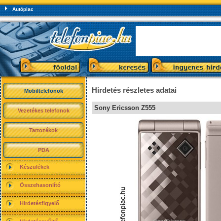
Autópiac
Hirdetés részletes adatai
Mobiltelefonok
Sony Ericsson Z555
Vezetékes telefonok
Tartozékok
PDA
Készülékek
Összehasonlító
Hirdetésfigyelő