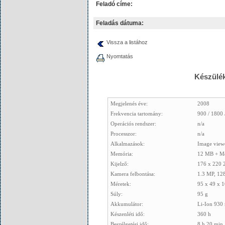
Feladó címe:
Feladás dátuma:
Vissza a listához
Nyomtatás
Készülék
Megjelenés éve:
2008
Frekvencia tartomány:
900 / 1800 
Operációs rendszer:
n/a
Processzor:
n/a
Alkalmazások:
Image viewe
Memória:
12 MB + Me
Kijelző:
176 x 220 2
Kamera felbontása:
1.3 MP, 12
Méretek:
95 x 49 x 1
Súly:
95 g
Akkumulátor:
Li-Ion 930
Készenléti idő:
360 h
Beszélgetési idő:
8 h 20 min