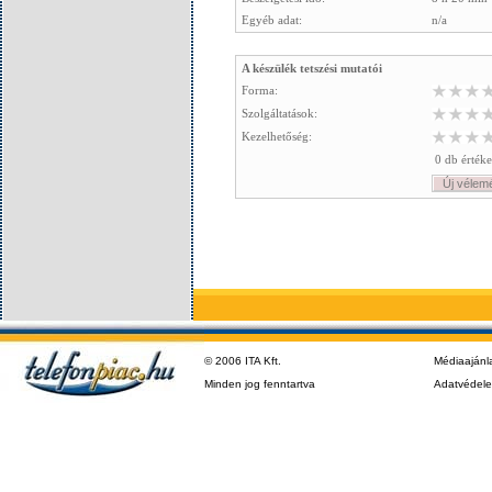
Egyéb adat:
n/a
A készülék tetszési mutatói
Forma:
Szolgáltatások:
Kezelhetőség:
0 db értéke
Új vélem
© 2006 ITA Kft.
Médiaajánl
Minden jog fenntartva
Adatvédel