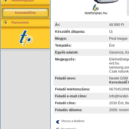
Hirdetésgyűjtő
Kereskedőink
Partnereink
Ár:
48.990 Ft
Készülék állapota:
Új
Megye:
Pest megye
Település:
Érd
Egyéb adatok:
Garancia, Ka
Megjegyzés:
Elérhetősége
erd.hu
samsung,son
Csak nálunk 
Feladó neve:
Nextel GSM 
Kereskedő t
Feladó telefonszáma:
067045289
Feladó e-mail címe:
info@nextel
Feladó címe:
2030 Érd, Be
Feladás dátuma:
2008. novem
Vissza a listához