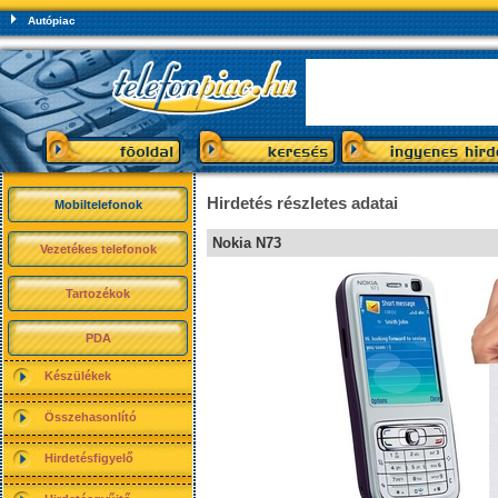
Autópiac
Hirdetés részletes adatai
Mobiltelefonok
Nokia N73
Vezetékes telefonok
Tartozékok
PDA
Készülékek
Összehasonlító
Hirdetésfigyelő