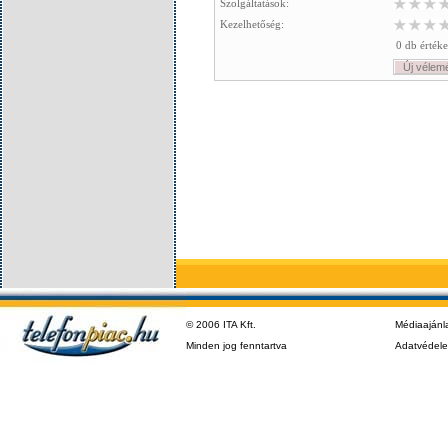
Szolgáltatások:
Kezelhetőség:
0 db értéke
Új vélem
© 2006 ITA Kft.
Médiaajánl
Minden jog fenntartva
Adatvédel