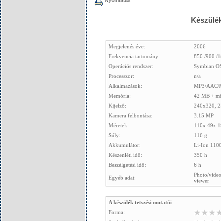
Nyomtatás
Készülék
Megjelenés éve:
2006
Frekvencia tartomány:
850 /900 /
Operációs rendszer:
Symbian OS 
Processzor:
n/a
Alkalmazások:
MP3/AAC/M
Memória:
42 MB + m
Kijelző:
240x320, 2
Kamera felbontása:
3.15 MP
Méretek:
110x 49x 1
Súly:
116 g
Akkumulátor:
Li-Ion 11
Készenléti idő:
350 h
Beszélgetési idő:
6 h
Photo/video
Egyéb adat:
viewer
A készülék tetszési mutatói
Forma: