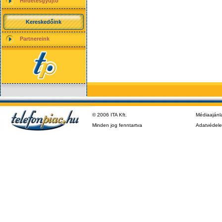
Hirdetésgyűjtő
Kereskedőink
Partnereink
© 2006 ITA Kft.
Médiaajánl
Minden jog fenntartva
Adatvédel