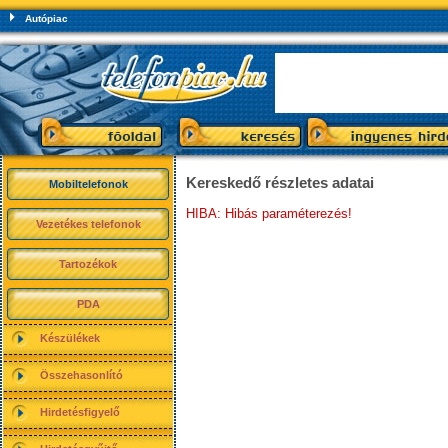
Autópiac
Kereskedő részletes adatai
Mobiltelefonok
HIBA: Hibás paraméterezés!
Vezetékes telefonok
Tartozékok
PDA
Készülékek
Összehasonlító
Hirdetésfigyelő