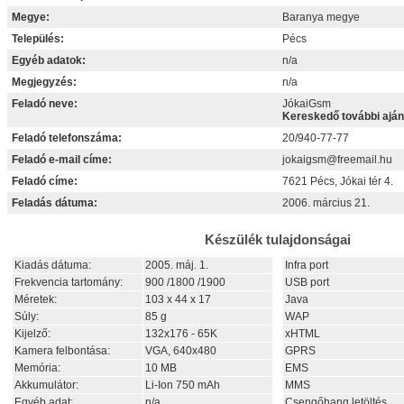
Megye:
Baranya megye
Település:
Pécs
Egyéb adatok:
n/a
Megjegyzés:
n/a
Feladó neve:
JókaiGsm
Kereskedő további aján
Feladó telefonszáma:
20/940-77-77
Feladó e-mail címe:
jokaigsm@freemail.hu
Feladó címe:
7621 Pécs, Jókai tér 4.
Feladás dátuma:
2006. március 21.
Készülék tulajdonságai
Kiadás dátuma:
2005. máj. 1.
Infra port
Frekvencia tartomány:
900 /1800 /1900
USB port
Méretek:
103 x 44 x 17
Java
Súly:
85 g
WAP
Kijelző:
132x176 - 65K
xHTML
Kamera felbontása:
VGA, 640x480
GPRS
Memória:
10 MB
EMS
Akkumulátor:
Li-Ion 750 mAh
MMS
Egyéb adat:
n/a
Csengőhang letöltés