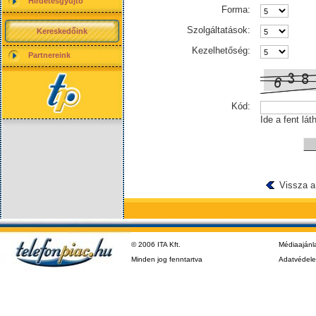
Hirdetésgyűjtő
Forma:
Szolgáltatások:
Kereskedőink
Kezelhetőség:
Partnereink
Kód:
Ide a fent lát
Vissza a
© 2006 ITA Kft.
Médiaajánl
Minden jog fenntartva
Adatvédel