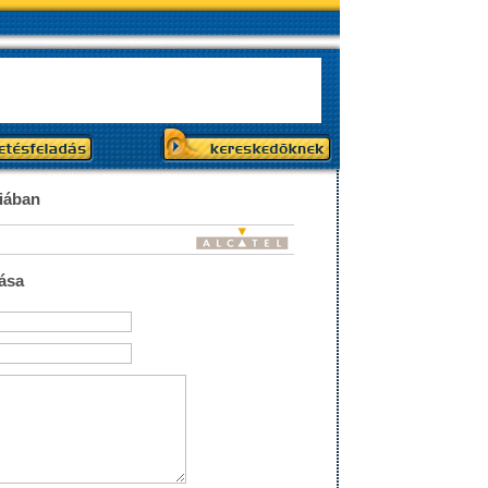
riában
ása