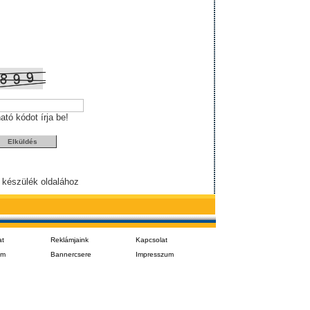
ható kódot írja be!
 készülék oldalához
at
Reklámjaink
Kapcsolat
em
Bannercsere
Impresszum