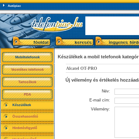
Autópiac
Készülékek a mobil telefonok kategó
Mobiltelefonok
Alcatel OT-PRO
Vezetékes telefonok
Új vélemény és értékelés hozzáad
Tartozékok
Név:
PDA
E-mail cím:
Készülékek
Vélemény:
Összehasonlító
Hirdetésfigyelő